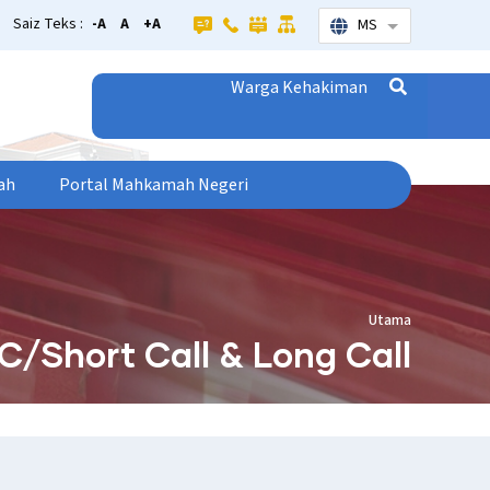
Saiz Teks :
-A
A
+A
MS
Senarai tamba
Warga Kehakiman
ah
Portal Mahkamah Negeri
Utama
C/Short Call & Long Call