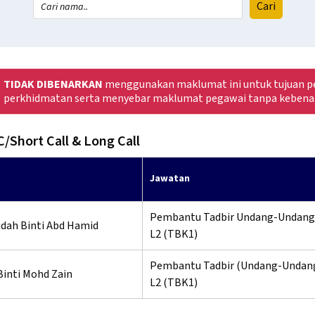
TIDAK DIBENARKAN
menggunakan maklumat ini untuk tujuan pe
perkhidmatan serta menyebar maklumat pegawai tanpa kebena
C/Short Call & Long Call
Jawatan
Pembantu Tadbir Undang-Undang
idah Binti Abd Hamid
L2 (TBK1)
Pembantu Tadbir (Undang-Undan
Binti Mohd Zain
L2 (TBK1)