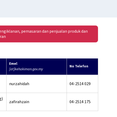
ngiklanan, pemasaran dan penjualan produk dan
ran
Emel
No Telefon
[at]kehakiman.gov.my
nurzahidah
04-2514 029
g)
zafirahzain
04-2514 175