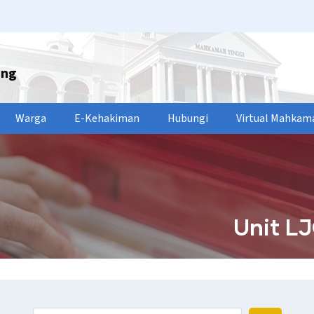
ang
Warga
E-Kehakiman
Hubungi
Virtual Mahkam
Unit LJ