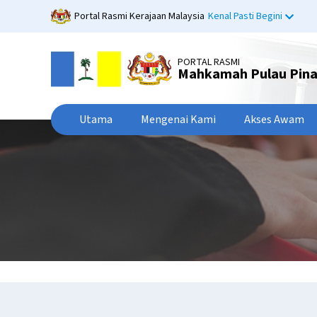
Langkau
Portal Rasmi Kerajaan Malaysia
Kenal Pasti Begini
ke
kandungan
utama
PORTAL RASMI
Mahkamah Pulau Pin
Utama
Mengenai Kami
Akses Awam