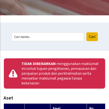
TIDAK DIBENARKAN
menggunakan maklumat
ini untuk tujuan pengiklanan, pemasaran dan
penjualan produk dan perkhidmatan serta
menyebar maklumat pegawai tanpa
kebenaran
Aset
Emel
No