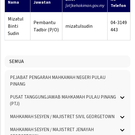
Nama
Jawatan
[at]kehakiman.gov.my
Telefon
Mizatul
Pembantu
04-3149
Binti
mizatulsudin
Tadbir (P/O)
443
Sudin
SEMUA
Menu
PEJABAT PENGARAH MAHKAMAH NEGERI PULAU
Directory
PINANG
PUSAT TANGGUNGJAWAB MAHKAMAH PULAU PINANG
(PTJ)
MAHKAMAH SESYEN / MAJISTRET SIVIL GEORGETOWN
MAHKAMAH SESYEN / MAJISTRET JENAYAH