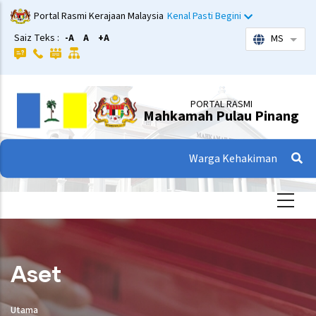
Langkau
Portal Rasmi Kerajaan Malaysia
Kenal Pasti Begini
ke
Saiz Teks :
-A
A
+A
MS
Sena
kandungan
utama
PORTAL RASMI
Mahkamah Pulau Pinang
Warga Kehakiman
Aset
Utama