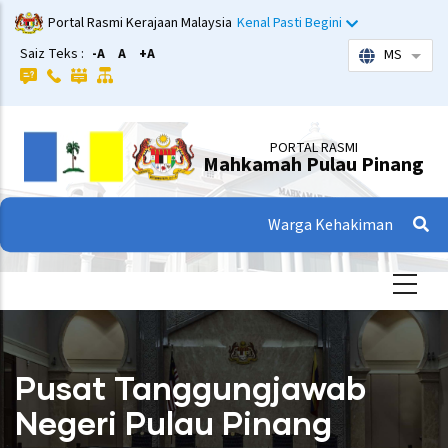
Langkau
Portal Rasmi Kerajaan Malaysia
Kenal Pasti Begini
ke
Saiz Teks :
-A
A
+A
MS
Sena
kandungan
utama
PORTAL RASMI
Mahkamah Pulau Pinang
Warga Kehakiman
Pusat Tanggungjawab
Negeri Pulau Pinang