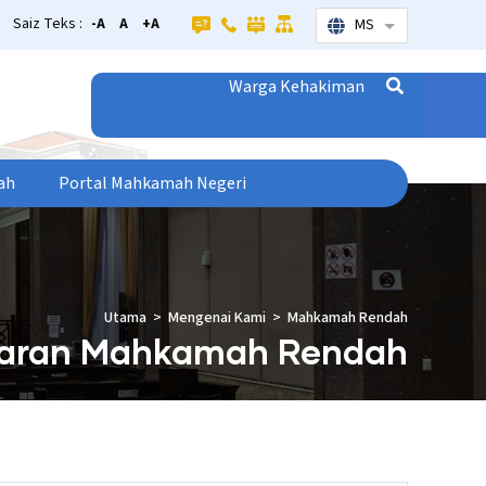
Saiz Teks :
-A
A
+A
MS
Senarai tamba
Warga Kehakiman
ah
Portal Mahkamah Negeri
Utama
Mengenai Kami
Mahkamah Rendah
taran Mahkamah Rendah