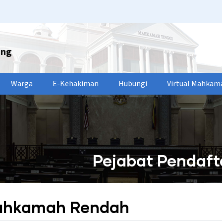
ang
Warga
E-Kehakiman
Hubungi
Virtual Mahkam
Pejabat Pendaf
Mahkamah Rendah