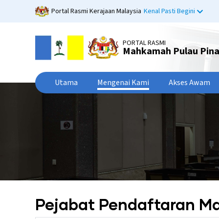
Langkau
Portal Rasmi Kerajaan Malaysia
Kenal Pasti Begini
ke
kandungan
utama
PORTAL RASMI
Mahkamah Pulau Pin
Utama
Mengenai Kami
Akses Awam
Pejabat Pendaftaran 