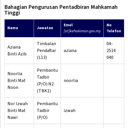
Bahagian Pengurusan Pentadbiran Mahkamah
Tinggi
Emel
No
Nama
Jawatan
[at]kehakiman.gov.my
Telefon
Timbalan
04-
Aziana
Pendaftar
aziana
2514
Binti Azib
(L13)
040
Pembantu
Noorlia
Tadbir
Binti Mat
noorlia
(P/O) N2
Noon
(TBK1)
Nor Izwah
Pembantu
Binti Mat
Tadbir
izwah
Nawi
(P/O)