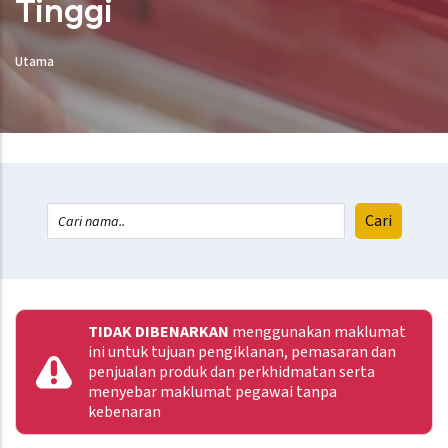
Tinggi
Utama
TIDAK DIBENARKAN
menggunakan maklumat
ini untuk tujuan pengiklanan, pemasaran dan
penjualan produk dan perkhidmatan serta
menyebar maklumat pegawai tanpa
kebenaran