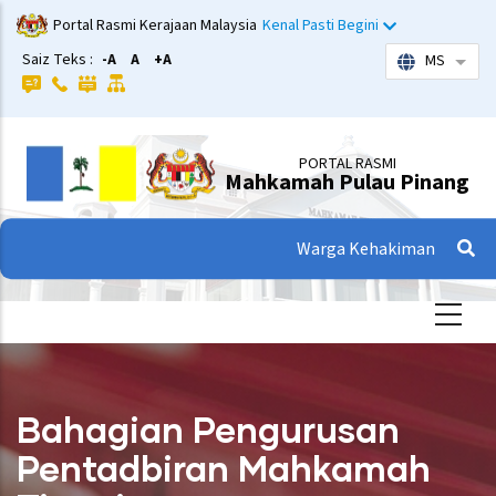
Langkau
Portal Rasmi Kerajaan Malaysia
Kenal Pasti Begini
ke
Saiz Teks :
-A
A
+A
MS
Sena
kandungan
utama
PORTAL RASMI
Mahkamah Pulau Pinang
Warga Kehakiman
Bahagian Pengurusan
Pentadbiran Mahkamah