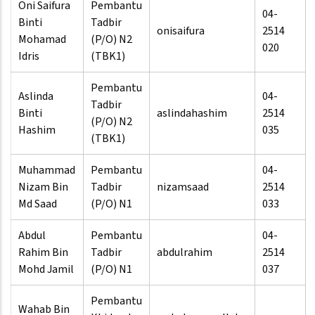
Oni Saifura
Pembantu
04-
Binti
Tadbir
onisaifura
2514
Mohamad
(P/O) N2
020
Idris
(TBK1)
Pembantu
Aslinda
04-
Tadbir
Binti
aslindahashim
2514
(P/O) N2
Hashim
035
(TBK1)
Muhammad
Pembantu
04-
Nizam Bin
Tadbir
nizamsaad
2514
Md Saad
(P/O) N1
033
Abdul
Pembantu
04-
Rahim Bin
Tadbir
abdulrahim
2514
Mohd Jamil
(P/O) N1
037
Pembantu
Wahab Bin