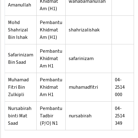
Khidmat
wahabamanullah
Amanullah
Am (H1)
Mohd
Pembantu
Shahrizal
Khidmat
shahrizalishak
Bin Ishak
Am (H1)
Pembantu
Safarinizam
Khidmat
safarinizam
Bin Saad
Am H1
Muhamad
Pembantu
04-
Fitri Bin
Khidmat
muhamadfitri
2514
Zulkipli
Am H1
000
Nursabirah
Pembantu
04-
binti Mat
Tadbir
nursabirah
2514
Saad
(P/O) N1
349