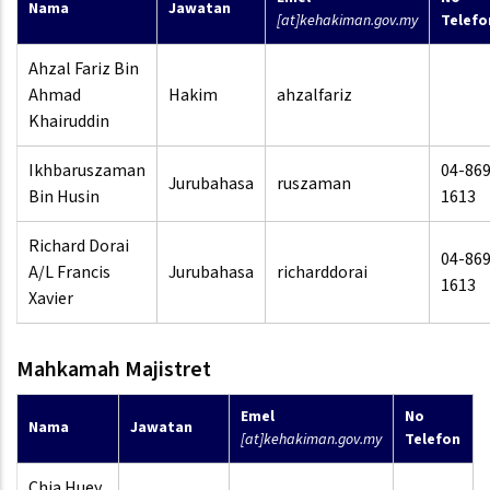
Nama
Jawatan
[at]kehakiman.gov.my
Telefo
Ahzal Fariz Bin
Ahmad
Hakim
ahzalfariz
Khairuddin
Ikhbaruszaman
04-86
Jurubahasa
ruszaman
Bin Husin
1613
Richard Dorai
04-86
A/L Francis
Jurubahasa
richarddorai
1613
Xavier
Mahkamah Majistret
Emel
No
Nama
Jawatan
[at]kehakiman.gov.my
Telefon
Chia Huey