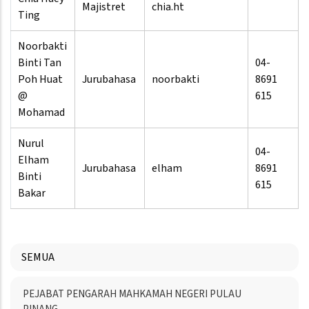
Majistret
chia.ht
Ting
Noorbakti
Binti Tan
04-
Poh Huat
Jurubahasa
noorbakti
8691
@
615
Mohamad
Nurul
04-
Elham
Jurubahasa
elham
8691
Binti
615
Bakar
SEMUA
Menu
PEJABAT PENGARAH MAHKAMAH NEGERI PULAU
Directory