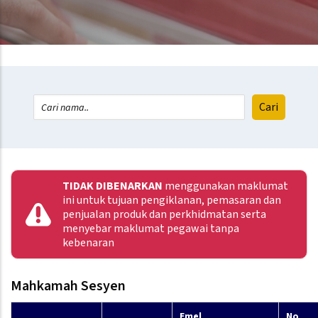
TIDAK DIBENARKAN
menggunakan maklumat
ini untuk tujuan pengiklanan, pemasaran dan
penjualan produk dan perkhidmatan serta
menyebar maklumat pegawai tanpa
kebenaran
Mahkamah Sesyen
Emel
No