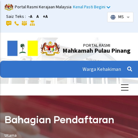
Langkau
Portal Rasmi Kerajaan Malaysia
Kenal Pasti Begini
ke
Saiz Teks :
-A
A
+A
MS
Sena
kandungan
utama
PORTAL RASMI
Mahkamah Pulau Pinang
Warga Kehakiman
Bahagian Pendaftaran
Utama