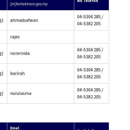
No Telefon
[at]kehakiman.gov.my
04-5304 285 /
g)
ahmadsafwan
04-5382 205
rajes
04-5304 285 /
g)
norernida
04-5382 205
04-5304 285 /
g)
barirah
04-5382 205
04-5304 285 /
g)
nurulasma
04-5382 205
Emel