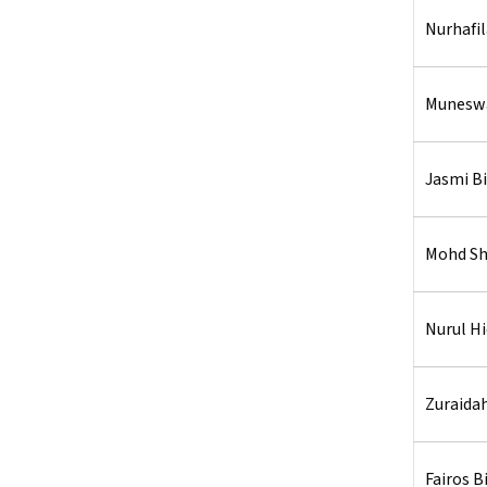
Nurhafil
Muneswa
Jasmi B
Mohd Sh
Nurul Hi
Zuraidah
Fairos 