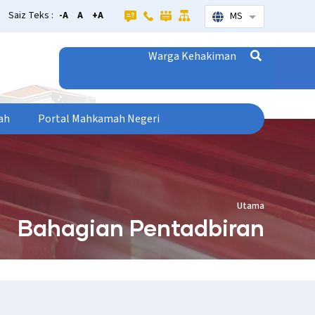
Saiz Teks :
-A
A
+A
MS
Senarai tamba
Warga Kehakiman
ah
Portal Mahkamah Negeri
Utama
Bahagian Pentadbiran