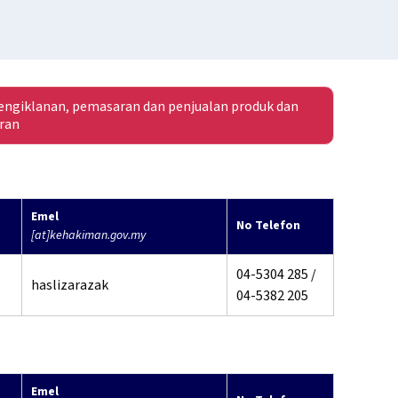
ngiklanan, pemasaran dan penjualan produk dan
ran
Emel
No Telefon
[at]kehakiman.gov.my
04-5304 285 /
haslizarazak
04-5382 205
Emel