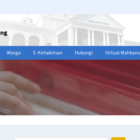
ang
Warga
E-Kehakiman
Hubungi
Virtual Mahkam