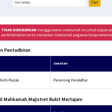
TIDAK DIBENARKAN
menggunakan maklumat ini untuk tujuan pe
perkhidmatan serta menyebar maklumat pegawai tanpa kebena
n Pentadbiran
Jawatan
Binti Razak
Penolong Pendaftar
vil Mahkamah Majistret Bukit Mertajam