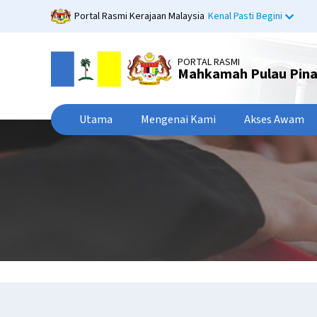
Langkau
Portal Rasmi Kerajaan Malaysia
Kenal Pasti Begini
ke
kandungan
utama
PORTAL RASMI
Mahkamah Pulau Pin
Utama
Mengenai Kami
Akses Awam