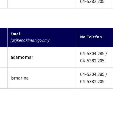
04-5382 205
Emel
No Telefon
[at]kehakiman.gov.my
04-5304 285 /
adamomar
04-5382 205
04-5304 285 /
ismarina
04-5382 205