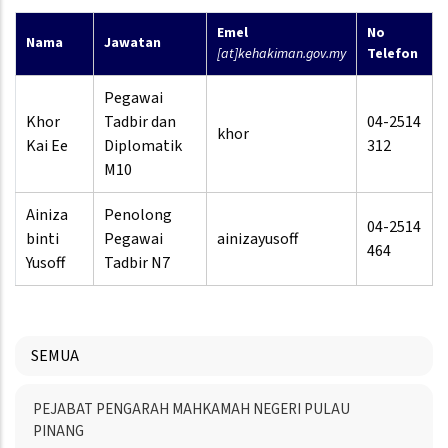
Emel
No
Nama
Jawatan
[at]kehakiman.gov.my
Telefon
Pegawai
Khor
Tadbir dan
04-2514
khor
Kai Ee
Diplomatik
312
M10
Ainiza
Penolong
04-2514
binti
Pegawai
ainizayusoff
464
Yusoff
Tadbir N7
SEMUA
Menu
PEJABAT PENGARAH MAHKAMAH NEGERI PULAU
Directory
PINANG