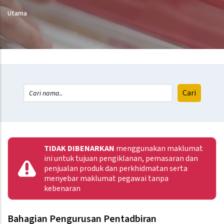
Utama
TIDAK DIBENARKAN
menggunakan maklumat
ini untuk tujuan pengiklanan, pemasaran dan
penjualan produk dan perkhidmatan serta
menyebar maklumat pegawai tanpa
kebenaran
Bahagian Pengurusan Pentadbiran