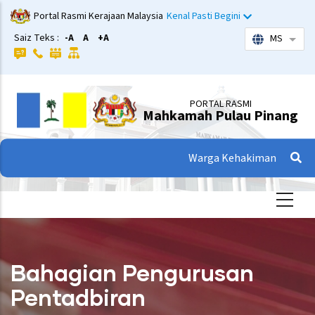
Langkau
Portal Rasmi Kerajaan Malaysia
Kenal Pasti Begini
ke
Saiz Teks :
-A
A
+A
MS
Sena
kandungan
utama
PORTAL RASMI
Mahkamah Pulau Pinang
Warga Kehakiman
Bahagian Pengurusan
Pentadbiran