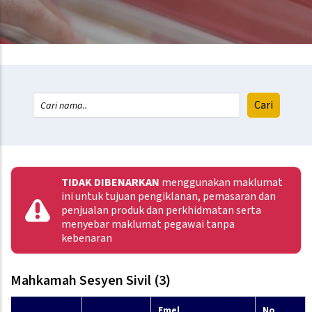
TIDAK DIBENARKAN
menggunakan maklumat
ini untuk tujuan pengiklanan, pemasaran dan
penjualan produk dan perkhidmatan serta
menyebar maklumat pegawai tanpa
kebenaran
Mahkamah Sesyen Sivil (3)
Emel
No