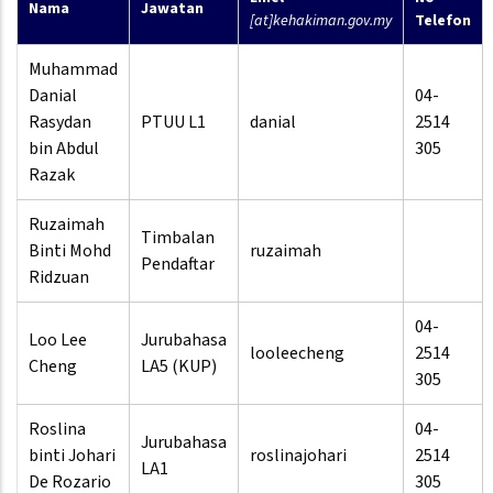
Nama
Jawatan
[at]kehakiman.gov.my
Telefon
Muhammad
Danial
04-
Rasydan
PTUU L1
danial
2514
bin Abdul
305
Razak
Ruzaimah
Timbalan
Binti Mohd
ruzaimah
Pendaftar
Ridzuan
04-
Loo Lee
Jurubahasa
looleecheng
2514
Cheng
LA5 (KUP)
305
Roslina
04-
Jurubahasa
binti Johari
roslinajohari
2514
LA1
De Rozario
305