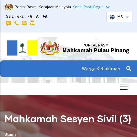
Langkau
Portal Rasmi Kerajaan Malaysia
Kenal Pasti Begini
ke
Saiz Teks :
-A
A
+A
MS
Sena
kandungan
utama
PORTAL RASMI
Mahkamah Pulau Pinang
Warga Kehakiman
Mahkamah Sesyen Sivil (3)
Utama