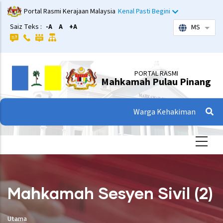
Langkau
Portal Rasmi Kerajaan Malaysia
Kenal Pasti Begini
ke
Saiz Teks :
-A
A
+A
MS
Sena
kandungan
utama
PORTAL RASMI
Mahkamah Pulau Pinang
Warga Kehakiman
Mahkamah Sesyen Sivil (2)
Utama