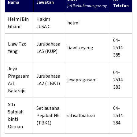
Nama
Jawatan
[at]kehakiman.gov.my
Telefon
Helmi Bin
Hakim
helmi
Ghani
JUSA C
04-
Liaw Tze
Jurubahasa
liawtzeyeng
2514
Yeng
LA5 (KUP)
385
Jeya
04-
Pragasam
Jurubahasa
jeyapragasam
2514
A/L
LA2 (TBK1)
383
Balaraju
Siti
Setiausaha
04-
Salbiah
Pejabat N6
sitisalbiah.su
2514
binti
(TBK1)
384
Osman