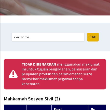
TIDAK DIBENARKAN
menggunakan maklumat
ini untuk tujuan pengiklanan, pemasaran dan
penjualan produk dan perkhidmatan serta
menyebar maklumat pegawai tanpa
kebenaran
Mahkamah Sesyen Sivil (2)
Emel
No