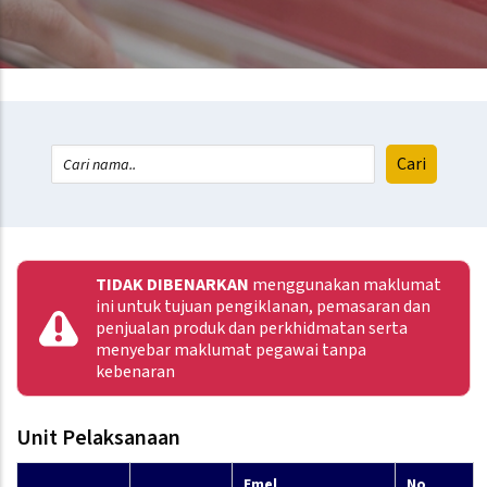
TIDAK DIBENARKAN
menggunakan maklumat
ini untuk tujuan pengiklanan, pemasaran dan
penjualan produk dan perkhidmatan serta
menyebar maklumat pegawai tanpa
kebenaran
Unit Pelaksanaan
Emel
No