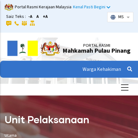
Langkau
Portal Rasmi Kerajaan Malaysia
Kenal Pasti Begini
ke
Saiz Teks :
-A
A
+A
MS
Sena
kandungan
utama
PORTAL RASMI
Mahkamah Pulau Pinang
Warga Kehakiman
Unit Pelaksanaan
Utama