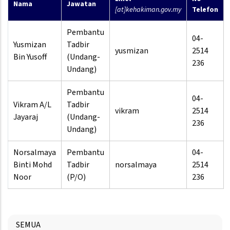
Nama
Jawatan
[at]kehakiman.gov.my
Telefon
Pembantu
04-
Yusmizan
Tadbir
yusmizan
2514
Bin Yusoff
(Undang-
236
Undang)
Pembantu
04-
Vikram A/L
Tadbir
vikram
2514
Jayaraj
(Undang-
236
Undang)
Norsalmaya
Pembantu
04-
Binti Mohd
Tadbir
norsalmaya
2514
Noor
(P/O)
236
SEMUA