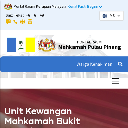
Langkau
Portal Rasmi Kerajaan Malaysia
Kenal Pasti Begini
ke
Saiz Teks :
-A
A
+A
MS
Sena
kandungan
utama
PORTAL RASMI
Mahkamah Pulau Pinang
Warga Kehakiman
Unit Kewangan
Mahkamah Bukit