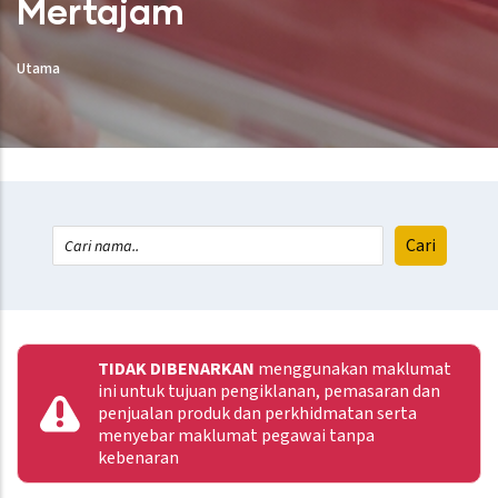
Mertajam
Utama
TIDAK DIBENARKAN
menggunakan maklumat
ini untuk tujuan pengiklanan, pemasaran dan
penjualan produk dan perkhidmatan serta
menyebar maklumat pegawai tanpa
kebenaran