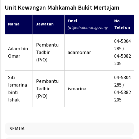
Unit Kewangan Mahkamah Bukit Mertajam
Emel
No
Nama
Jawatan
[at]kehakiman.gov.my
Telefon
04-5304
Pembantu
Adam bin
285 /
Tadbir
adamomar
Omar
04-5382
(P/O)
205
Siti
04-5304
Pembantu
Ismarina
285 /
Tadbir
ismarina
binti
04-5382
(P/O)
Ishak
205
SEMUA