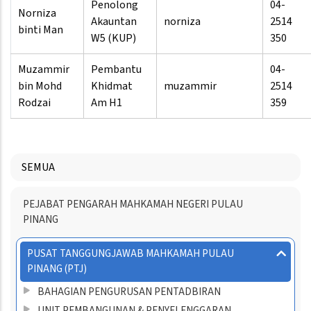
Penolong
04-
Norniza
Akauntan
norniza
2514
binti Man
W5 (KUP)
350
Muzammir
Pembantu
04-
bin Mohd
Khidmat
muzammir
2514
Rodzai
Am H1
359
SEMUA
Menu
PEJABAT PENGARAH MAHKAMAH NEGERI PULAU
Directory
PINANG
PUSAT TANGGUNGJAWAB MAHKAMAH PULAU
PINANG (PTJ)
BAHAGIAN PENGURUSAN PENTADBIRAN
UNIT PEMBANGUNAN & PENYELENGGARAN