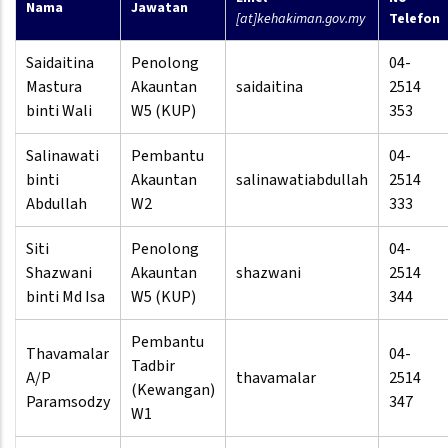
Nama
Jawatan
[at]kehakiman.gov.my
Telefon
Saidaitina
Penolong
04-
Mastura
Akauntan
saidaitina
2514
binti Wali
W5 (KUP)
353
Salinawati
Pembantu
04-
binti
Akauntan
salinawatiabdullah
2514
Abdullah
W2
333
Siti
Penolong
04-
Shazwani
Akauntan
shazwani
2514
binti Md Isa
W5 (KUP)
344
Pembantu
Thavamalar
04-
Tadbir
A/P
thavamalar
2514
(Kewangan)
Paramsodzy
347
W1