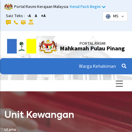
Langkau
Portal Rasmi Kerajaan Malaysia
Kenal Pasti Begini
ke
Saiz Teks :
-A
A
+A
MS
Sena
kandungan
utama
PORTAL RASMI
Mahkamah Pulau Pinang
Warga Kehakiman
Unit Kewangan
Utama