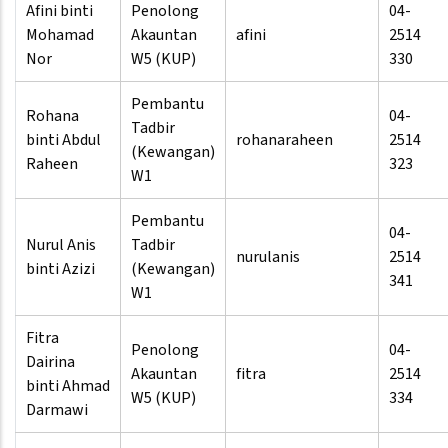
Afini binti
Penolong
04-
Mohamad
Akauntan
afini
2514
Nor
W5 (KUP)
330
Pembantu
Rohana
04-
Tadbir
binti Abdul
rohanaraheen
2514
(Kewangan)
Raheen
323
W1
Pembantu
04-
Nurul Anis
Tadbir
nurulanis
2514
binti Azizi
(Kewangan)
341
W1
Fitra
Penolong
04-
Dairina
Akauntan
fitra
2514
binti Ahmad
W5 (KUP)
334
Darmawi