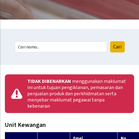
TIDAK DIBENARKAN
menggunakan maklumat
ini untuk tujuan pengiklanan, pemasaran dan
penjualan produk dan perkhidmatan serta
menyebar maklumat pegawai tanpa
kebenaran
Unit Kewangan
Emel
No