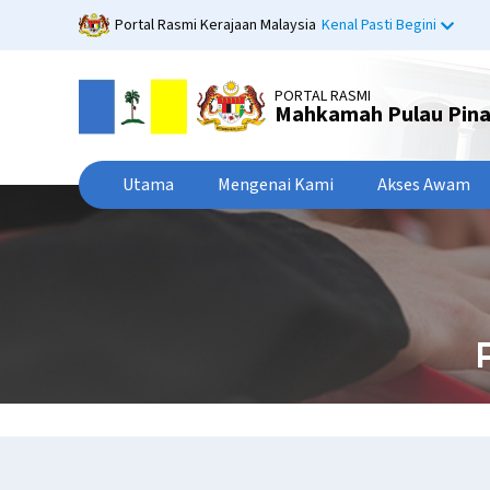
Langkau
Portal Rasmi Kerajaan Malaysia
Kenal Pasti Begini
ke
kandungan
utama
PORTAL RASMI
Mahkamah Pulau Pin
Utama
Mengenai Kami
Akses Awam