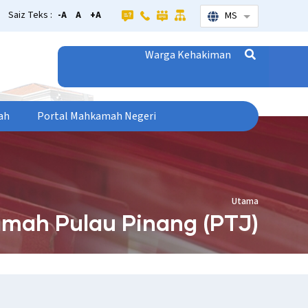
Saiz Teks :
-A
A
+A
MS
Senarai tamba
Warga Kehakiman
ah
Portal Mahkamah Negeri
Utama
mah Pulau Pinang (PTJ)