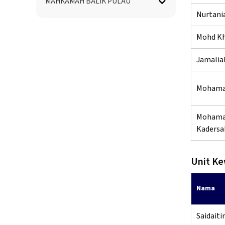
MAHKAMAH BALIK PULAU
Nurtani
Mohd Kha
Jamaliah
Mohama
Mohama
Kadersa
Unit K
Nama
Saidaiti