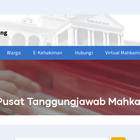
ang
Warga
E-Kehakiman
Hubungi
Virtual Mahkam
Pusat Tanggungjawab Mahka