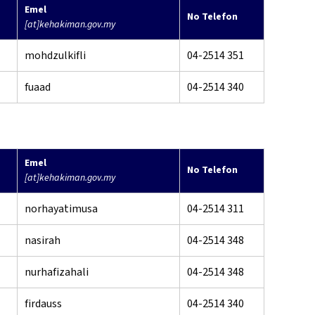
Emel
No Telefon
[at]kehakiman.gov.my
mohdzulkifli
04-2514 351
fuaad
04-2514 340
Emel
No Telefon
[at]kehakiman.gov.my
norhayatimusa
04-2514 311
nasirah
04-2514 348
nurhafizahali
04-2514 348
firdauss
04-2514 340