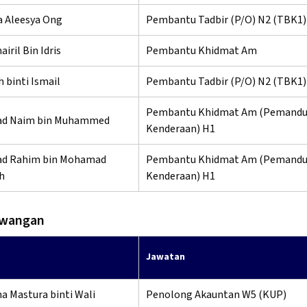
a Aleesya Ong
Pembantu Tadbir (P/O) N2 (TBK1)
iril Bin Idris
Pembantu Khidmat Am
 binti Ismail
Pembantu Tadbir (P/O) N2 (TBK1)
Pembantu Khidmat Am (Pemand
d Naim bin Muhammed
Kenderaan) H1
d Rahim bin Mohamad
Pembantu Khidmat Am (Pemand
h
Kenderaan) H1
ewangan
Jawatan
na Mastura binti Wali
Penolong Akauntan W5 (KUP)