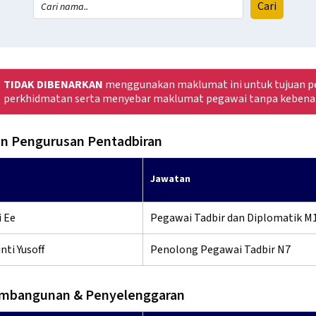
TIDAK DIBENARKAN
menggunakan maklumat ini untuk tujuan pe
perkhidmatan serta menyebar maklumat pegawai tanpa kebena
n Pengurusan Pentadbiran
Jawatan
 Ee
Pegawai Tadbir dan Diplomatik M
nti Yusoff
Penolong Pegawai Tadbir N7
embangunan & Penyelenggaran