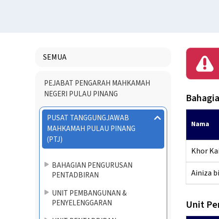
SEMUA
Menu
PEJABAT PENGARAH MAHKAMAH
Directory
NEGERI PULAU PINANG
Bahagia
PUSAT TANGGUNGJAWAB
Nama
MAHKAMAH PULAU PINANG
(PTJ)
Khor Kai
BAHAGIAN PENGURUSAN
Ainiza bi
PENTADBIRAN
UNIT PEMBANGUNAN &
PENYELENGGARAN
Unit P