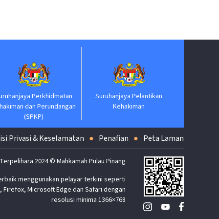
Jabatan P
uruhanjaya Perkhidmatan
Suruhanjaya Pelantikan
hakiman dan Perundangan
Kehakiman
(SPKP)
isi Privasi & Keselamatan
Penafian
Peta Laman
 Terpelihara 2024 © Mahkamah Pulau Pinang
erbaik menggunakan pelayar terkini seperti
 Firefox, Microsoft Edge dan Safari dengan
resolusi minima 1366×768