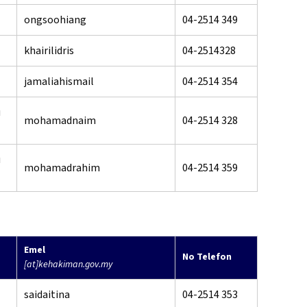
ongsoohiang
04-2514 349
khairilidris
04-2514328
jamaliahismail
04-2514 354
u
mohamadnaim
04-2514 328
u
mohamadrahim
04-2514 359
Emel
No Telefon
[at]kehakiman.gov.my
saidaitina
04-2514 353