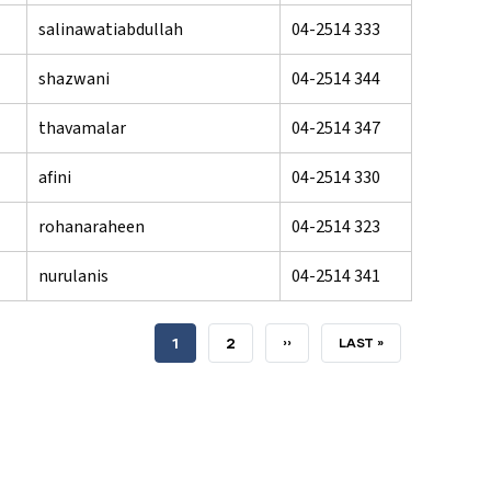
salinawatiabdullah
04-2514 333
shazwani
04-2514 344
thavamalar
04-2514 347
afini
04-2514 330
rohanaraheen
04-2514 323
nurulanis
04-2514 341
SEMASA
1
HALAMAN
2
SETERUSNYA
››
TERAKHIR
LAST »
HALAMAN
HALAMAN
HALAMAN