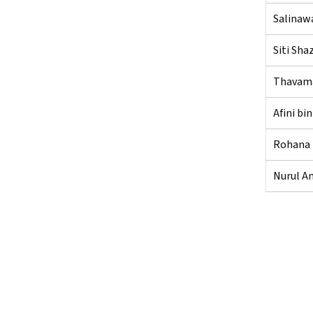
Salinawa
Siti Sha
Thavama
Afini b
Rohana 
Nurul An