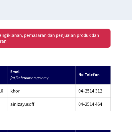
ngiklanan, pemasaran dan penjualan produk dan
ran
Emel
No Telefon
[at]kehakiman.gov.my
10
khor
04-2514 312
ainizayusoff
04-2514 464