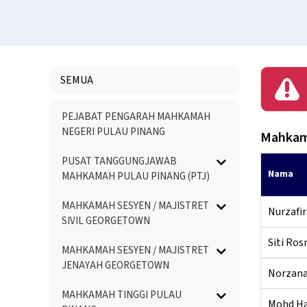
SEMUA
Menu
PEJABAT PENGARAH MAHKAMAH
Directory
NEGERI PULAU PINANG
Mahkama
PUSAT TANGGUNGJAWAB
Nama
MAHKAMAH PULAU PINANG (PTJ)
MAHKAMAH SESYEN / MAJISTRET
Nurzafi
SIVIL GEORGETOWN
Siti Ros
MAHKAMAH SESYEN / MAJISTRET
JENAYAH GEORGETOWN
Norzana
MAHKAMAH TINGGI PULAU
Mohd Ha