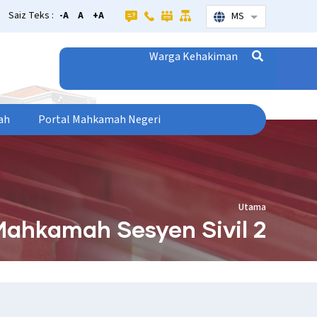
Saiz Teks :
-A
A
+A
MS
Senarai tamba
Warga Kehakiman
ah
Portal Mahkamah Negeri
Utama
Mahkamah Sesyen Sivil 2