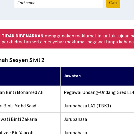
TIDAK DIBENARKAN
menggunakan maklumat ini untuk tujuan pe
perkhidmatan serta menyebar maklumat pegawai tanpa kebena
h Sesyen Sivil 2
Jawatan
rah Binti Mohamed Ali
Pegawai Undang-Undang Gred L1
ni Binti Mohd Saad
Jurubahasa LA2 (TBK1)
wati Binti Zakaria
Jurubahasa
fizee Bin Yaacob
Jurubahasa