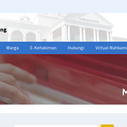
ang
Warga
E-Kehakiman
Hubungi
Virtual Mahkam