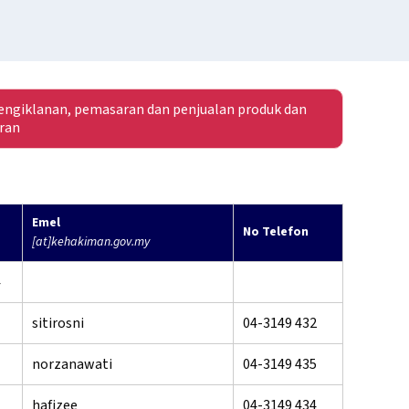
ngiklanan, pemasaran dan penjualan produk dan
ran
Emel
No Telefon
[at]kehakiman.gov.my
4
sitirosni
04-3149 432
norzanawati
04-3149 435
hafizee
04-3149 434