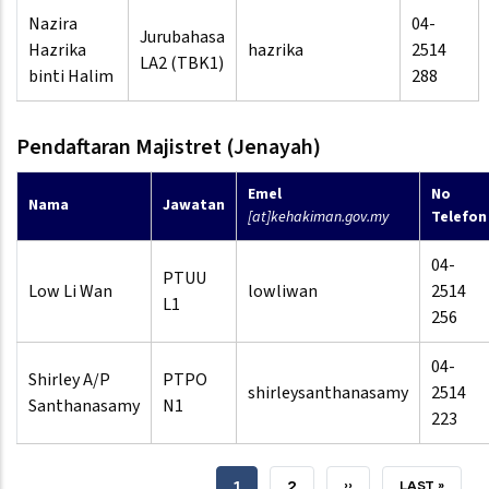
Nazira
04-
Jurubahasa
Hazrika
hazrika
2514
LA2 (TBK1)
binti Halim
288
Pendaftaran Majistret (Jenayah)
Emel
No
Nama
Jawatan
[at]kehakiman.gov.my
Telefon
04-
PTUU
Low Li Wan
lowliwan
2514
L1
256
04-
Shirley A/P
PTPO
shirleysanthanasamy
2514
Santhanasamy
N1
223
SEMASA
1
HALAMAN
2
SETERUSNYA
››
TERAKHIR
LAST »