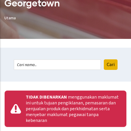
Georgetown
Utama
TIDAK DIBENARKAN
menggunakan maklumat
ini untuk tujuan pengiklanan, pemasaran dan
penjualan produk dan perkhidmatan serta
menyebar maklumat pegawai tanpa
kebenaran