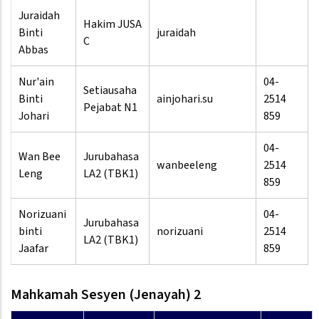
Juraidah
Hakim JUSA
Binti
juraidah
C
Abbas
Nur'ain
04-
Setiausaha
Binti
ainjohari.su
2514
Pejabat N1
Johari
859
04-
Wan Bee
Jurubahasa
wanbeeleng
2514
Leng
LA2 (TBK1)
859
Norizuani
04-
Jurubahasa
binti
norizuani
2514
LA2 (TBK1)
Jaafar
859
Mahkamah Sesyen (Jenayah) 2