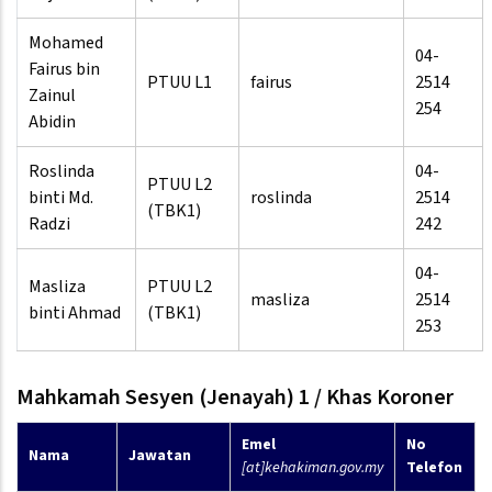
Mohamed
04-
Fairus bin
PTUU L1
fairus
2514
Zainul
254
Abidin
Roslinda
04-
PTUU L2
binti Md.
roslinda
2514
(TBK1)
Radzi
242
04-
Masliza
PTUU L2
masliza
2514
binti Ahmad
(TBK1)
253
Mahkamah Sesyen (Jenayah) 1 / Khas Koroner
Emel
No
Nama
Jawatan
[at]kehakiman.gov.my
Telefon