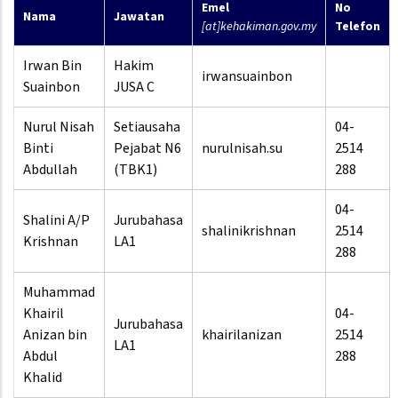
Emel
No
Nama
Jawatan
[at]kehakiman.gov.my
Telefon
Irwan Bin
Hakim
irwansuainbon
Suainbon
JUSA C
Nurul Nisah
Setiausaha
04-
Binti
Pejabat N6
nurulnisah.su
2514
Abdullah
(TBK1)
288
04-
Shalini A/P
Jurubahasa
shalinikrishnan
2514
Krishnan
LA1
288
Muhammad
Khairil
04-
Jurubahasa
Anizan bin
khairilanizan
2514
LA1
Abdul
288
Khalid