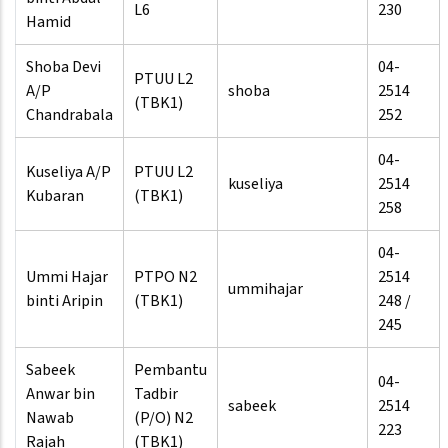
L6
230
Hamid
Shoba Devi
04-
PTUU L2
A/P
shoba
2514
(TBK1)
Chandrabala
252
04-
Kuseliya A/P
PTUU L2
kuseliya
2514
Kubaran
(TBK1)
258
04-
Ummi Hajar
PTPO N2
2514
ummihajar
binti Aripin
(TBK1)
248 /
245
Sabeek
Pembantu
04-
Anwar bin
Tadbir
sabeek
2514
Nawab
(P/O) N2
223
Rajah
(TBK1)