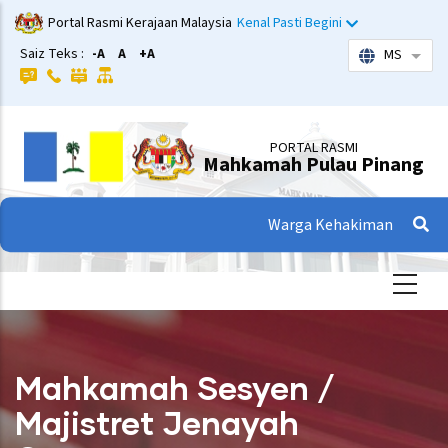
Langkau
Portal Rasmi Kerajaan Malaysia
Kenal Pasti Begini
ke
Saiz Teks :
-A
A
+A
MS
Sena
kandungan
utama
PORTAL RASMI
Mahkamah Pulau Pinang
Warga Kehakiman
Mahkamah Sesyen /
Majistret Jenayah