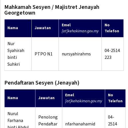
Mahkamah Sesyen / Majistret Jenayah
Georgetown
Emel
No
Nama
Jawatan
[at]kehakiman.gov.my
Telefon
Nur
Syahirah
04-2514
PTPO N1
nursyahirahms
binti
223
Suhkri
Pendaftaran Sesyen (Jenayah)
Emel
No
Nama
Jawatan
[at]kehakiman.gov.my
Telefon
Nurul
Penolong
04-
Farhana
Pendaftar
nfarhanahamid
2514
binti Abdul