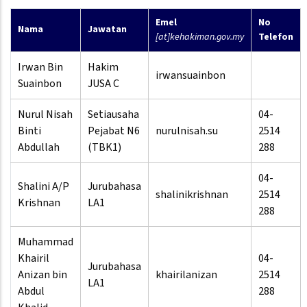
Emel
No
Nama
Jawatan
[at]kehakiman.gov.my
Telefon
Irwan Bin
Hakim
irwansuainbon
Suainbon
JUSA C
Nurul Nisah
Setiausaha
04-
Binti
Pejabat N6
nurulnisah.su
2514
Abdullah
(TBK1)
288
04-
Shalini A/P
Jurubahasa
shalinikrishnan
2514
Krishnan
LA1
288
Muhammad
Khairil
04-
Jurubahasa
Anizan bin
khairilanizan
2514
LA1
Abdul
288