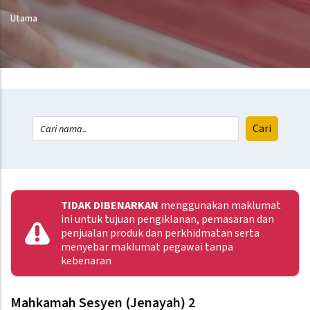
Utama
TIDAK DIBENARKAN
menggunakan maklumat
ini untuk tujuan pengiklanan, pemasaran dan
penjualan produk dan perkhidmatan serta
menyebar maklumat pegawai tanpa
kebenaran
Mahkamah Sesyen (Jenayah) 2