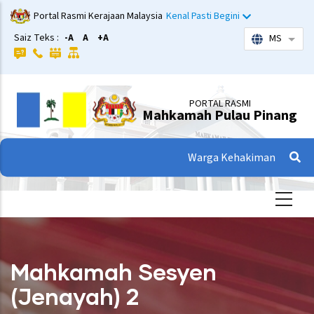
Langkau
Portal Rasmi Kerajaan Malaysia
Kenal Pasti Begini
ke
Saiz Teks :
-A
A
+A
MS
Sena
kandungan
utama
PORTAL RASMI
Mahkamah Pulau Pinang
Warga Kehakiman
Mahkamah Sesyen
(Jenayah) 2