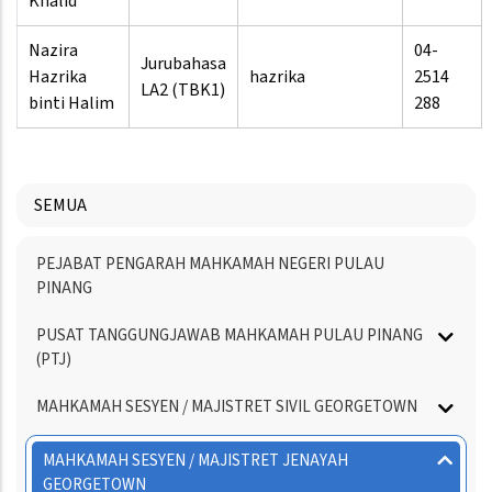
Khalid
Nazira
04-
Jurubahasa
Hazrika
hazrika
2514
LA2 (TBK1)
binti Halim
288
SEMUA
Menu
PEJABAT PENGARAH MAHKAMAH NEGERI PULAU
Directory
PINANG
PUSAT TANGGUNGJAWAB MAHKAMAH PULAU PINANG
(PTJ)
MAHKAMAH SESYEN / MAJISTRET SIVIL GEORGETOWN
MAHKAMAH SESYEN / MAJISTRET JENAYAH
GEORGETOWN