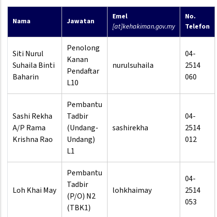
Emel
No.
Nama
Jawatan
[at]kehakiman.gov.my
Telefon
Penolong
Siti Nurul
04-
Kanan
Suhaila Binti
nurulsuhaila
2514
Pendaftar
Baharin
060
L10
Pembantu
Sashi Rekha
Tadbir
04-
A/P Rama
(Undang-
sashirekha
2514
Krishna Rao
Undang)
012
L1
Pembantu
04-
Tadbir
Loh Khai May
lohkhaimay
2514
(P/O) N2
053
(TBK1)