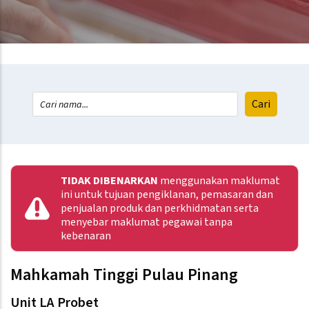
TIDAK DIBENARKAN
menggunakan maklumat
ini untuk tujuan pengiklanan, pemasaran dan
penjualan produk dan perkhidmatan serta
menyebar maklumat pegawai tanpa
kebenaran
Mahkamah Tinggi Pulau Pinang
Unit LA Probet