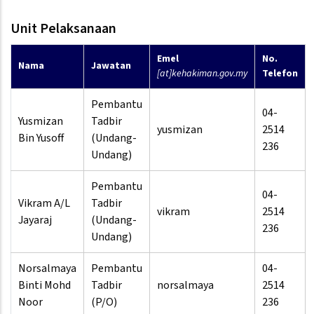
Unit Pelaksanaan
Emel
No.
Nama
Jawatan
[at]kehakiman.gov.my
Telefon
Pembantu
04-
Yusmizan
Tadbir
yusmizan
2514
Bin Yusoff
(Undang-
236
Undang)
Pembantu
04-
Vikram A/L
Tadbir
vikram
2514
Jayaraj
(Undang-
236
Undang)
Norsalmaya
Pembantu
04-
Binti Mohd
Tadbir
norsalmaya
2514
Noor
(P/O)
236