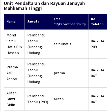
Unit Pendaftaran dan Rayuan Jenayah
Mahkamah Tinggi
Emel
No.
Nama
Jawatan
[at]kehakiman.gov.my
Telefon
Mohd
Pembantu
Saiful
Tadbir
04-2514
saifulhafiz
Hafiz Bin
(Undang-
209
Hassan
Undang)
Pembantu
Prema
Tadbir
04-2514
A/P
prema
(Undang-
047
Achoo
Undang)
Arifah
Pembantu
04-2514
Binti
arifah
Tadbir (P/O)
047
Bidin