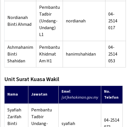
Pembantu
Tadbir
04-
Nordianah
(Undang-
nordianah
2514
Binti Ahmad
Undang)
017
L1
Ashmahanim
Pembantu
04-
Binti
Khidmat
hanimshahidan
2514
Shahidan
Am H1
053
Unit Surat Kuasa Wakil
Emel
No.
Nama
Jawatan
[at]kehakiman.gov.my
Telefon
Syafiah
Pembantu
Zarifah
Tadbir
04-2514
Binti
Undang-
syafiah