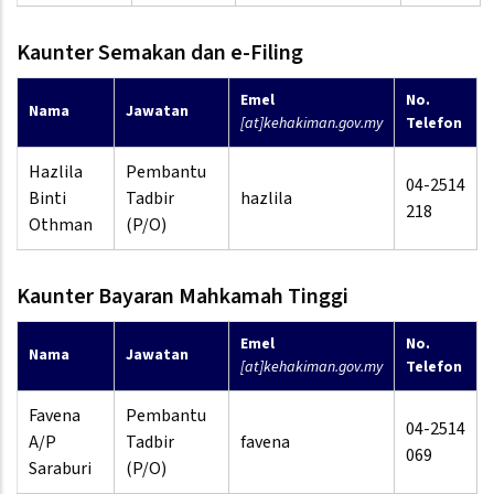
Kaunter Semakan dan e-Filing
Emel
No.
Nama
Jawatan
[at]kehakiman.gov.my
Telefon
Hazlila
Pembantu
04-2514
Binti
Tadbir
hazlila
218
Othman
(P/O)
Kaunter Bayaran Mahkamah Tinggi
Emel
No.
Nama
Jawatan
[at]kehakiman.gov.my
Telefon
Favena
Pembantu
04-2514
A/P
Tadbir
favena
069
Saraburi
(P/O)