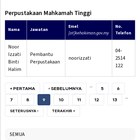
Perpustakaan Mahkamah Tinggi
Emel
No.
Nama
Jawatan
[at]kehakiman.gov.my
Telefon
Noor
04-
Izzati
Pembantu
noorizzati
2514
Binti
Perpustakaan
122
Halim
…
PERTAMA
« PERTAMA
SEBELUMNYA
‹ SEBELUMNYA
HALAMAN
5
HALAMAN
6
…
HALAMAN
HALAMAN
HALAMAN
7
HALAMAN
8
SEMASA
9
HALAMAN
10
HALAMAN
11
HALAMAN
12
HALAMAN
13
HALAMAN
SETERUSNYA
SETERUSNYA ›
TERAKHIR
TERAKHIR »
HALAMAN
HALAMAN
SEMUA