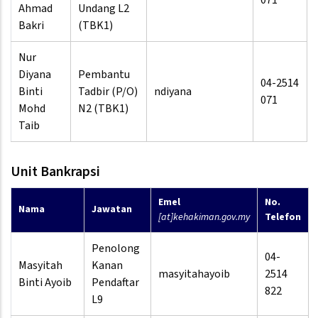
071
Ahmad
Undang L2
Bakri
(TBK1)
Nur
Diyana
Pembantu
04-2514
Binti
Tadbir (P/O)
ndiyana
071
Mohd
N2 (TBK1)
Taib
Unit Bankrapsi
Emel
No.
Nama
Jawatan
[at]kehakiman.gov.my
Telefon
Penolong
04-
Masyitah
Kanan
masyitahayoib
2514
Binti Ayoib
Pendaftar
822
L9