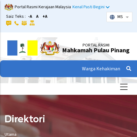
Langkau
Portal Rasmi Kerajaan Malaysia
Kenal Pasti Begini
ke
Saiz Teks :
-A
A
+A
MS
Sena
kandungan
utama
PORTAL RASMI
Mahkamah Pulau Pinang
Warga Kehakiman
Direktori
Utama