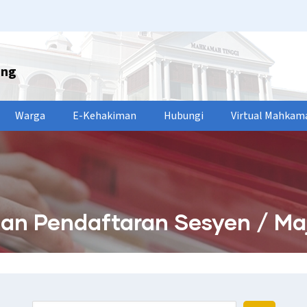
ang
Warga
E-Kehakiman
Hubungi
Virtual Mahkam
an Pendaftaran Sesyen / Majis