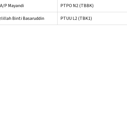
 A/P Mayandi
PTPO N2 (TBBK)
lillah Binti Basaruddin
PTUU L2 (TBK1)