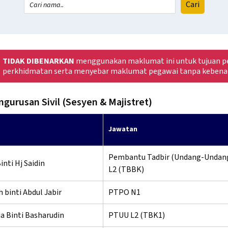
TIDAK DIBENARKAN
menggunakan maklumat ini untuk tujuan pe
perkhidmatan serta menyebar maklumat pegawai tanpa kebena
ngurusan Sivil (Sesyen & Majistret)
Jawatan
Pembantu Tadbir (Undang-Undan
inti Hj Saidin
L2 (TBBK)
 binti Abdul Jabir
PTPO N1
a Binti Basharudin
PTUU L2 (TBK1)