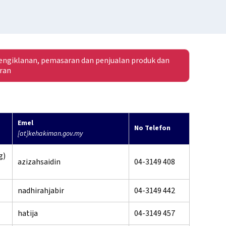
ngiklanan, pemasaran dan penjualan produk dan
ran
Emel
No Telefon
[at]kehakiman.gov.my
g)
azizahsaidin
04-3149 408
nadhirahjabir
04-3149 442
hatija
04-3149 457