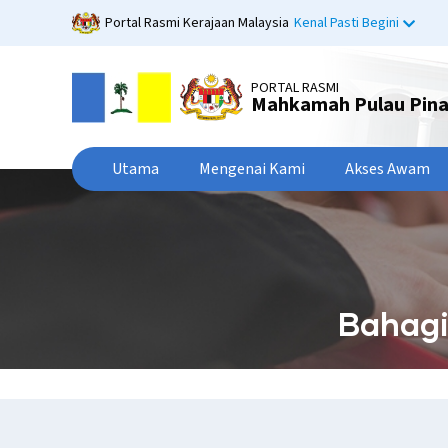
Langkau
Portal Rasmi Kerajaan Malaysia
Kenal Pasti Begini
ke
kandungan
utama
PORTAL RASMI
Mahkamah Pulau Pin
Utama
Mengenai Kami
Akses Awam
Bahagi