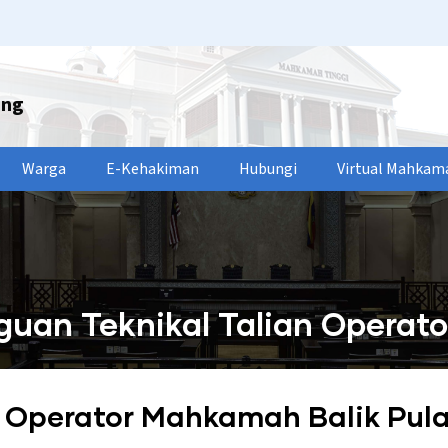
ang
Warga
E-Kehakiman
Hubungi
Virtual Mahkam
uan Teknikal Talian Operat
 Operator Mahkamah Balik Pula