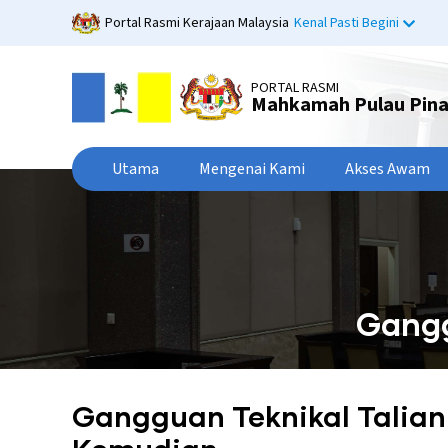
Langkau
Portal Rasmi Kerajaan Malaysia
Kenal Pasti Begini
ke
kandungan
utama
PORTAL RASMI
Mahkamah Pulau Pin
Utama
Mengenai Kami
Akses Awam
Gangg
Gangguan Teknikal Talian