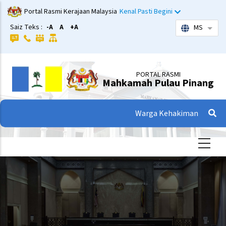
Langkau
Portal Rasmi Kerajaan Malaysia
Kenal Pasti Begini
ke
Saiz Teks :
-A
A
+A
MS
Sena
kandungan
utama
PORTAL RASMI
Mahkamah Pulau Pinang
Warga Kehakiman