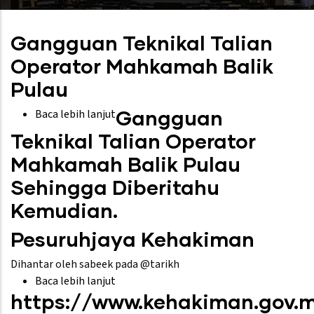
Gangguan Teknikal Talian
Operator Mahkamah Balik
Pulau
Gangguan
Baca lebih lanjut
tentang
Gangguan
Teknikal Talian Operator
Teknikal
Mahkamah Balik Pulau
Talian
Operator
Sehingga Diberitahu
Mahkamah
Kemudian.
Balik
Pulau
Pesuruhjaya Kehakiman
Dihantar oleh
sabeek
pada @tarikh
Baca lebih lanjut
tentang
https://www.kehakiman.gov.
Pesuruhjaya