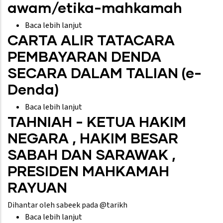
Kehakiman
awam/etika-mahkamah
Baca lebih lanjut
tentang
CARTA ALIR TATACARA
https://www.kehakiman.gov.my/ms/akse
awam/etika-
PEMBAYARAN DENDA
mahkamah
SECARA DALAM TALIAN (e-
Denda)
Baca lebih lanjut
tentang
TAHNIAH - KETUA HAKIM
CARTA
ALIR
NEGARA , HAKIM BESAR
TATACARA
SABAH DAN SARAWAK ,
PEMBAYARAN
DENDA
PRESIDEN MAHKAMAH
SECARA
RAYUAN
DALAM
TALIAN
Dihantar oleh
sabeek
pada @tarikh
(e-
Baca lebih lanjut
tentang